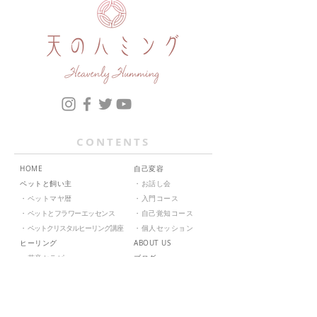
CONTENTS
HOME
自己変容
ペットと飼い主
・
お話し会
・
ペットマヤ暦
・
入門コース
・
ペットとフラワーエッセンス
・
自己覚知コース
・
ペットクリスタルヒーリング講座
・
個人セッション
ヒーリング
ABOUT US
・
花音セラピー
ブログ
・
天音ヒーリング
お問い合せ
・
クリスタル・インテグレーション
SHOP
​​・
フラワーエッセンス講座
ZOOMについて