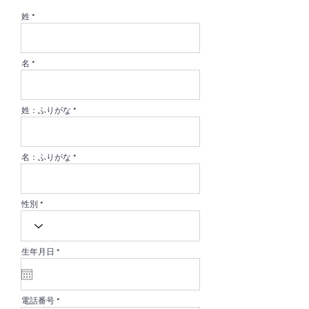
姓
名
姓：ふりがな
名：ふりがな
性別
r
生年月日
*
e
q
u
i
r
電話番号
e