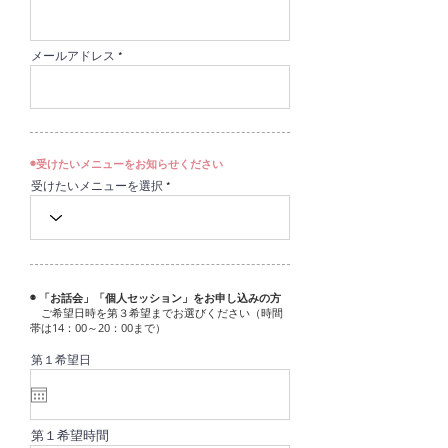
d
メールアドレス
◉受けたいメニューをお知らせください
受けたいメニューを選択
◉ 「お話会」「個人セッション」をお申し込みの方
ご希望日時を第３希望までお選びください（時間
帯は14：00～20：00まで）
第１希望日
第１希望時間