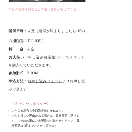
本当の自分を知ることで違う世界が観えてくる…
自己覚知コース
開催日時
：未定（開催が決まりましたらHP内
の
NEWS
にてご案内）
料 金
：未定
​お支払い
：申し込み確定後
SHOP
でチケット
を購入していただきます。
参加形式
：ZOOM
​申込方法
：
お申し込みフォーム
よりお申し込
みできます
《キャンセルポリシー》
いかなる場合も全額返金致しかねます。
止むを得ない理由がある場合は、日程変更で承りま
す。ご連絡の際にご希望日をお知らせください。日
程変更は1度までとさせて頂きます。