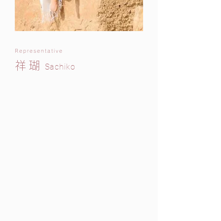
Representative
祥瑚
Sachiko