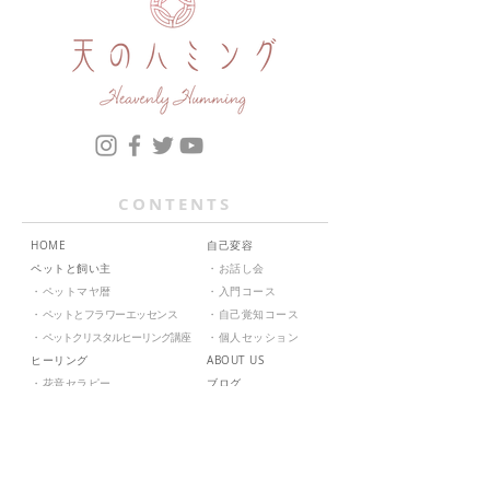
CONTENTS
HOME
自己変容
ペットと飼い主
・
お話し会
・
ペットマヤ暦
・
入門コース
・
ペットとフラワーエッセンス
・
自己覚知コース
・
ペットクリスタルヒーリング講座
・
個人セッション
ヒーリング
ABOUT US
・
花音セラピー
ブログ
・
天音ヒーリング
お問い合せ
・
クリスタル・インテグレーション
SHOP
​​・
フラワーエッセンス講座
ZOOMについて