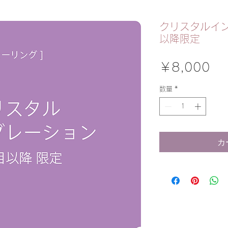
クリスタルイン
以降限定
価
￥8,000
格
数量
*
カ